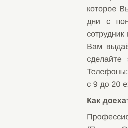
которое В
дни с по
сотрудник 
Вам выдаё
сделайте 
Телефоны: 
с 9 до 20 
Как доеха
Професси