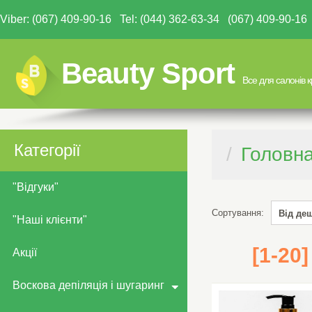
Viber: (067) 409-90-16 Tel: (044) 362-63-34 (067) 409-90-
Beauty Sport
Все для салонів 
Категорії
Головн
"Відгуки"
Сортування:
Від де
"Наші клієнти"
За рейт
[1-20
Акції
Від деш
Воскова депіляція і шугаринг
Від дор