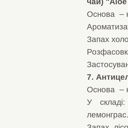
чай) "Aloe
Основа – к
Ароматиза
Запах холо
Розфасовка 
Застосуван
7. Антице
Основа – к
У складі:
лемонграс
Запах лісо