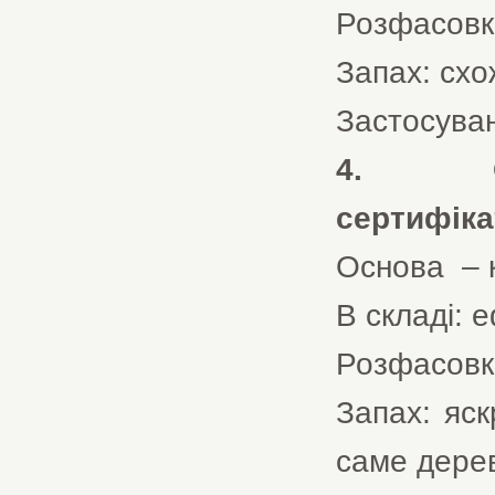
Розфасовка 
Запах: сх
Застосуван
4. Олія
сертифіка
Основа – к
В складі: е
Розфасовка 
Запах: яск
саме дере