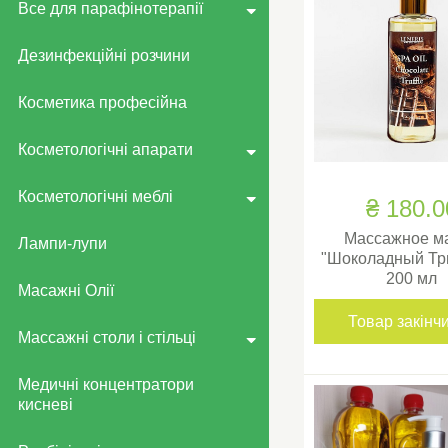
Все для парафінотерапії
Дезинфекційні розчини
Косметика професійна
Косметологічні апарати
Косметологічні меблі
₴ 180.0
Массажное м
Лампи-лупи
"Шоколадный Т
200 мл
Масажні Олії
Товар закінч
Массажні столи і стільці
Медичні концентратори
кисневі