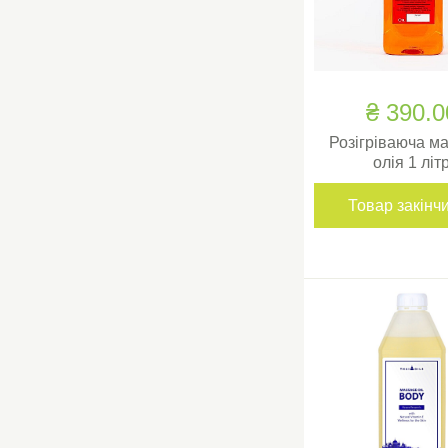
₴ 390.0
Розігріваюча м
олія 1 літ
Товар закінч