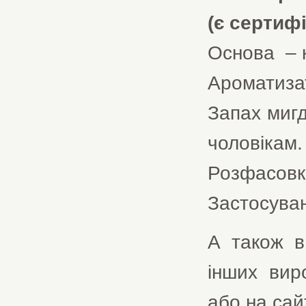
(є сертифі
Основа – к
Ароматиза
Запах мигд
чоловікам.
Розфасовка 
Застосуван
А також в
інших виро
або на сай