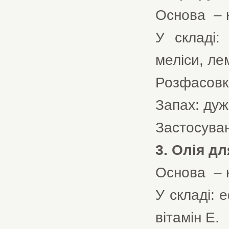
Основа – к
У складі:
меліси, лем
Розфасовка 
Запах: дуж
Застосуван
3. Олія д
Основа – к
У складі: е
вітамін Е.