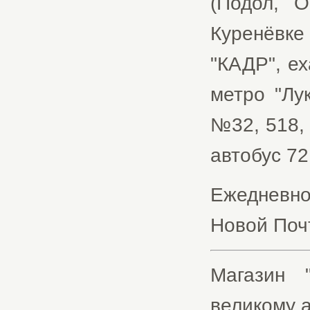
(Подол, 
Куренёвк
"КАДР", е
метро "Лу
№32, 518,
автобус 72
Ежедневн
Новой Почт
Магазин 
великому а