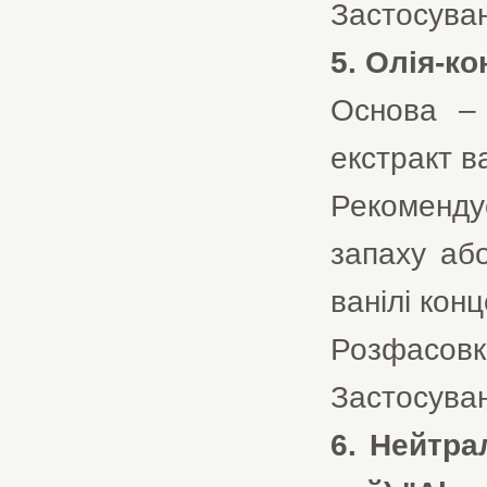
Застосуван
5. Олія-к
Основа – 
екстракт ва
Рекоменд
запаху або
ванілі кон
Розфасовк
Застосуван
6. Нейтра