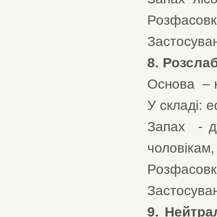
Розфасовка 
Застосуван
8. Розсла
Основа – к
У складі: е
Запах - д
чоловікам, 
Розфасовка 
Застосуван
9. Нейтр