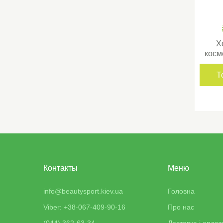
Х
косм
Т
Контакты
Меню
info@beautysport.kiev.ua
Головна
Viber: +38-067-409-90-16
Про нас