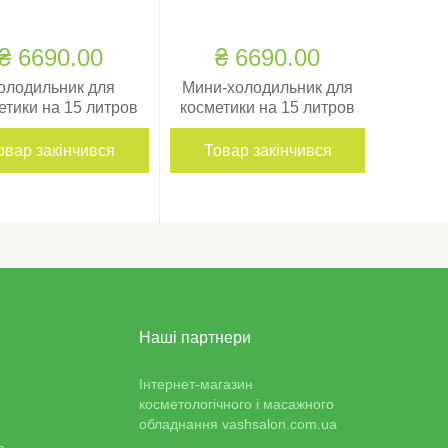
₴ 6690.00
₴ 6690.00
олодильник для
Мини-холодильник для
етики на 15 литров
косметики на 15 литров
овар закінчився
Товар закінчився
Наші партнери
Інтернет-магазин
косметологічного і масажного
обладнання vashsalon.com.ua