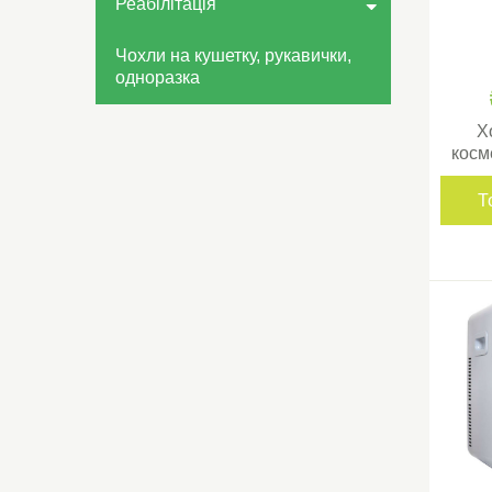
Реабілітація
Чохли на кушетку, рукавички,
одноразка
Х
косм
Т