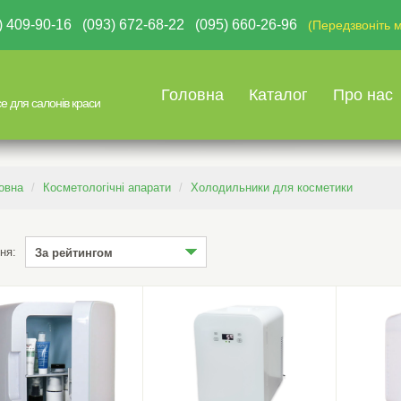
67) 409-90-16 (093) 672-68-22 (095) 660-26-96
(Передзвоніть м
Головна
Каталог
Про нас
е для салонів краси
овна
Косметологічні апарати
Холодильники для косметики
ня:
За рейтингом
За рейтингом
Від дешевих до дорогих
Від дорогих до дешевих