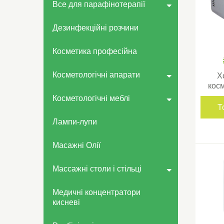
Все для парафінотерапії
Дезинфекційні розчини
Косметика професійна
Косметологічні апарати
Х
косм
Косметологічні меблі
Т
Лампи-лупи
Масажні Олії
Массажні столи і стільці
Медичні концентратори
кисневі