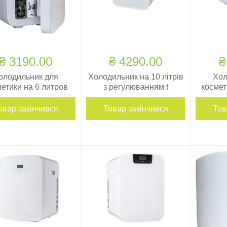
₴ 3190.00
₴ 4290.00
₴
олодильник для
Холодильник на 10 літрів
Хол
етики на 6 литров
з регулюванням t
космет
овар закінчився
Товар закінчився
Тов