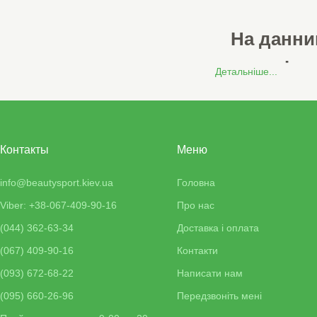
На данни
мовою і мо
Детальніше...
Beauty Sport
- час под
Це інтернет-магазин ко
Контакты
Меню
бажаючих добре вигляд
масажні столи і кушетк
info@beautysport.kiev.ua
Головна
Наш сайт працює з 201
проводиться офіційно, 
Viber: +38-067-409-90-16
Про нас
Контакти:
(044) 362-63-34
Доставка і оплата
e-mail
: info@beautysport
(067) 409-90-16
Контакти
сайт
: www.beautysport.k
(093) 672-68-22
Написати нам
Viber +38 067 409-90-16
(095) 660-26-96
Передзвоніть мені
WhatsApp +38 067 409-
Telegram +38 067 409-9