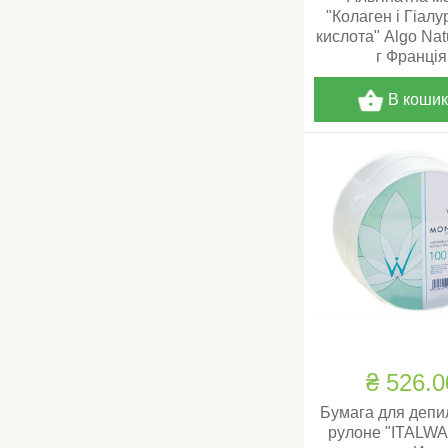
"Колаген і Гіал
кислота" Algo Nat
г Франція
В коши
₴ 526.0
Бумага для депи
рулоне "ITALWA