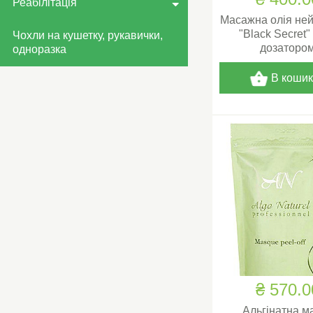
Реабілітація
Масажна олія не
"Black Secret" 
Чохли на кушетку, рукавички,
дозаторо
одноразка
В коши
₴ 570.0
Альгінатна м