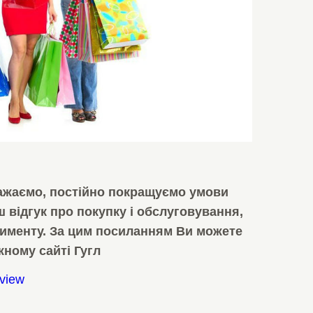
важаємо, постійно покращуємо умови
ш відгук про покупку і обслуговування,
ртименту. За цим посиланням Ви можете
жному сайті Гугл
eview