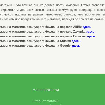
магазине - это важная оценка деятельности компании. Отзыв позволяет
 обработки и доставки заказа, отзывы стимулируют продавца к пост
ort.kiev.ua поданы из разных интернет-источников, что исключает
ть отзывы про продажам нашего магазина, перейдя по ссылке на самые
зывы о магазине beautysport.kiev.ua на портале AllBiz
здесь
зывы о магазине beautysport.kiev.ua на портале Zakupka
здесь
зывы о магазине beautysport.kiev.ua на портале Prom.ua
здесь
зывы о магазине beautysport.kiev.ua на Kidstaff
здесь
зывы о магазине beautysport.kiev.ua на Google
здесь
Наші партнери
Інтернет-магазин