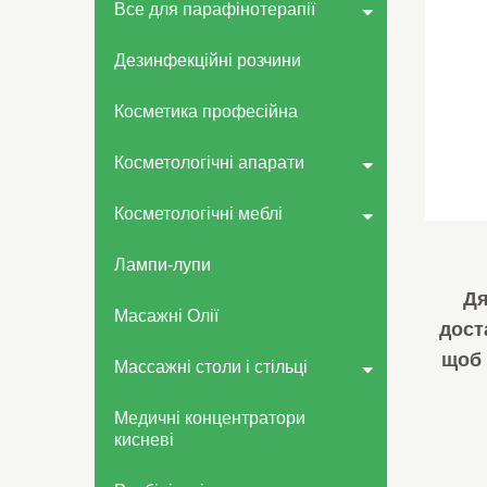
Все для парафінотерапії
Дезинфекційні розчини
Косметика професійна
Косметологічні апарати
Косметологічні меблі
Лампи-лупи
Дя
Масажні Олії
дост
щоб 
Массажні столи і стільці
Медичні концентратори
кисневі