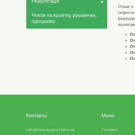
Реабілітація
Отзыв о 
скорости
Чохли на кушетку, рукавички,
beautysp
одноразка
посмотре
От
От
От
От
От
Контакты
Меню
info@beautysport.kiev.ua
Головна