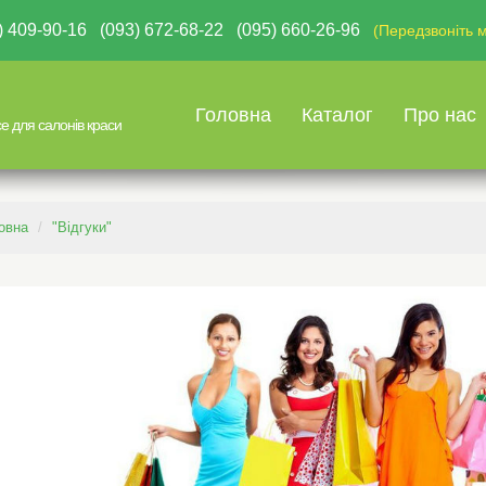
67) 409-90-16 (093) 672-68-22 (095) 660-26-96
(Передзвоніть м
Головна
Каталог
Про нас
е для салонів краси
овна
"Відгуки"