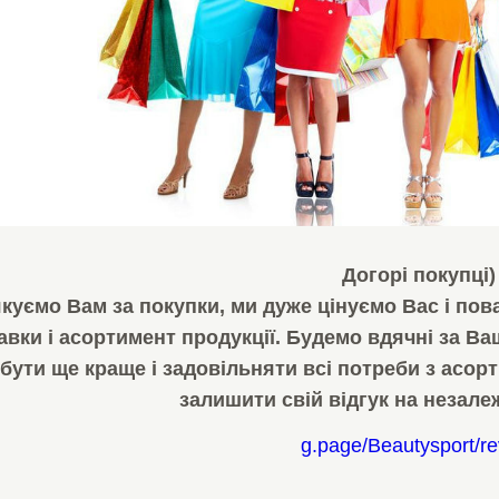
Догорі покупці)
куємо Вам за покупки, ми дуже цінуємо Вас і по
авки і асортимент продукції. Будемо вдячні за Ва
бути ще краще і задовільняти всі потреби з асо
залишити свій відгук на незале
g.page/Beautysport/r