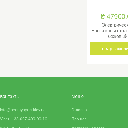
₴ 47900.
Электричес
массажный стол
бежевый
Товар закінч
Контакты
Меню
info@beautysport.kiev.ua
Головна
Viber: +38-067-409-90-16
Про нас