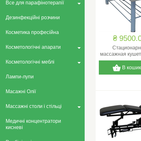
Все для парафінотерапії
Дезинфекційні розчини
Косметика професійна
₴ 9500.
Косметологічні апарати
Стационар
массажная кушет
Косметологічні меблі
В коши
Лампи-лупи
Масажні Олії
Массажні столи і стільці
Медичні концентратори
кисневі