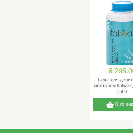
₴ 295.0
Тальк для депи
ментолом Italwax
150 г
В коши