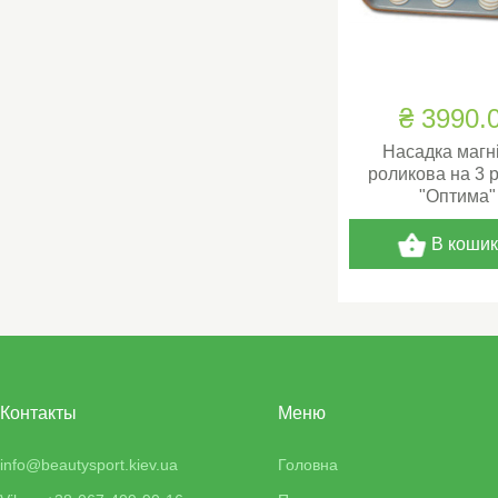
₴ 3990.
Насадка магні
роликова на 3 
"Оптима"
В коши
Контакты
Меню
info@beautysport.kiev.ua
Головна