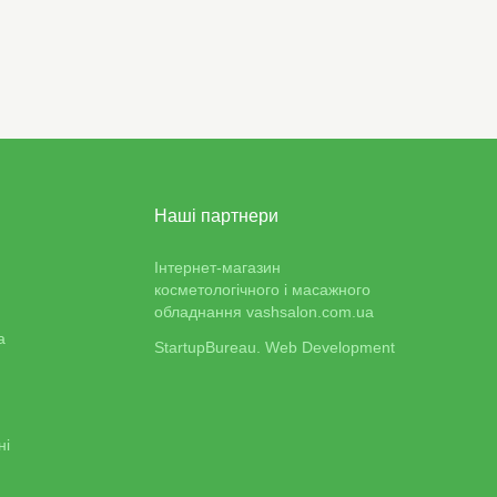
Наші партнери
Інтернет-магазин
косметологічного і масажного
обладнання vashsalon.com.ua
а
StartupBureau. Web Development
ні